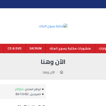
رات
منشورات مكتبة يسوع الملك
SACRUM
CD & DVD
الآن وهنا
الآن وهنا
متوافر
توافر المنتج:
Bk1Or82
الموديل: