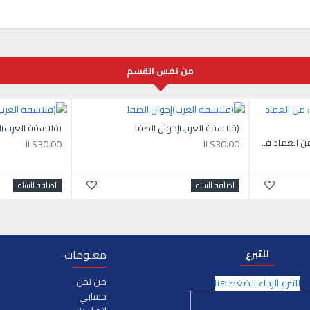
من نفس القسم
(فلاسفة العرب)إخوان الصفا
(فلاسفة العرب)ا
يسوع الناصري - الجزء الأول: من العماد في نهر الأردن إلى التجلّي
ILS30.00
ILS30.00
اضافة للسلة
اضافة للسلة
معلومات
للتبرع
من نحن
للتبرع الرجاء الضغط هنا
حسابي