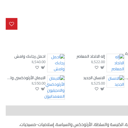
ة
إله الالحاد المعاصر
احمل رجاءك وامش
ILS40.00
ILS22.00
اراء في شعب الله والرعاية والمشاركة
الانسان الجديد
الايمان الأرثوذكسي والانجيليون المعمدانيون
ILS50.00
ILS25.00
عبية، الكنيسة والسلطة، الأرثوذكس والسياسة، إسلاميات-مسيحيات،