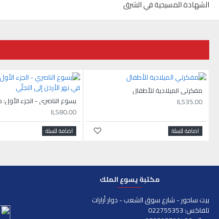
الشهادة المسيحية في الشرق
مفكرتي الميلادية للأطفال
ILS35.00
ILS80.00
اضافة للسلة
اضافة للسلة
مكتبة يسوع الملك
بيت ساحور - شارع سوق الشعب - دوار أرارات
تلفاكس: 022755353