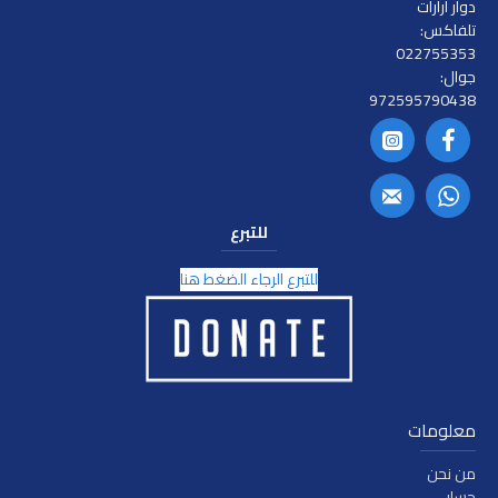
دوار أرارات
تلفاكس:
022755353
جوال:
972595790438
للتبرع
للتبرع الرجاء الضغط هنا
معلومات
من نحن
حسابي