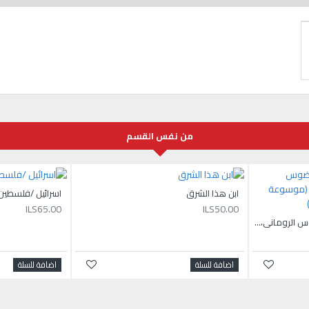
من نفس القسم
ابن هذا الشرق
اسرائيل /فلسطين 
ILS65.00
ILS50.00
إغناطيوس الأنطاكي،كليمنضوس الروماني،يوليكربوس الإزميري (موسوعة عظماء المسيحية في التاريخ 2)
اضافة للسلة
اضافة للسلة