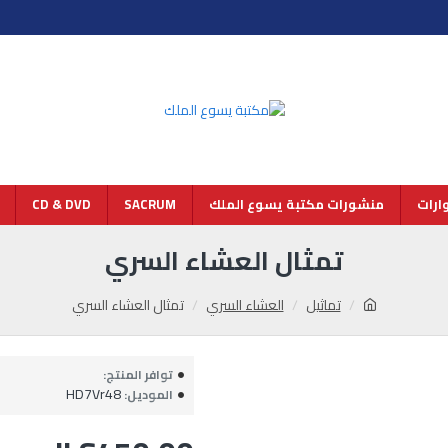
رات
منشورات مكتبة يسوع الملك
SACRUM
CD & DVD
تمثال العشاء السري
تماثيل
العشاء السري
تمثال العشاء السري
توافر المنتج:
HD7Vr48
الموديل: