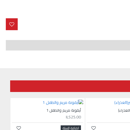
لعذراء)
أيقونة مريم والطفل 1
ILS25.00
اضافة للسلة