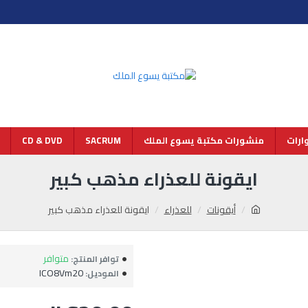
رات
منشورات مكتبة يسوع الملك
SACRUM
CD & DVD
ايقونة للعذراء مذهب كبير
أيقونات
للعذراء
ايقونة للعذراء مذهب كبير
متوافر
توافر المنتج:
ICO8Vm20
الموديل: