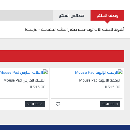
وصف المنتج
خصائص المنتج
أيقونة لاصقة للاب توب-حجم صغير(العائلة المقدسة - بيزنطية)
الرحمة الإلهية Mouse Pad
الملاك الحارس Mouse Pad
ILS15.00
ILS15.00
اضافة للسلة
اضافة للسلة