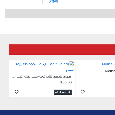
أيقونة لاصقة للاب توب-حجم صغير(قلب يسوع)
ILS5.00
اضافة للسلة