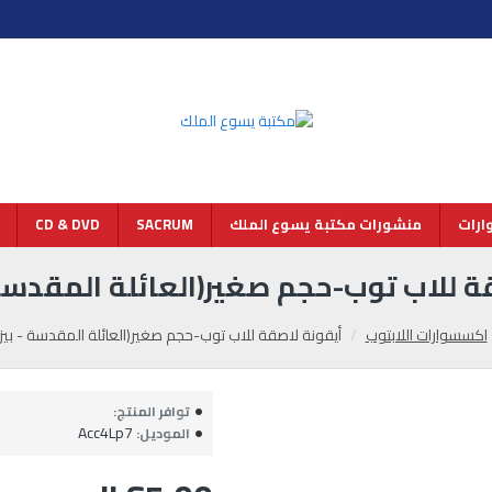
رات
منشورات مكتبة يسوع الملك
SACRUM
CD & DVD
ة للاب توب-حجم صغير(العائلة المقدسة 
اكسسوارات اللابتوب
أيقونة لاصقة للاب توب-حجم صغير(العائلة المقدسة - بيز
توافر المنتج:
Acc4Lp7
الموديل: