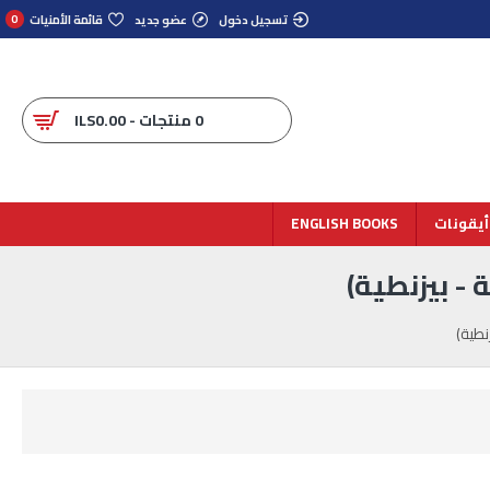
تسجيل دخول
عضو جديد
قائمة الأمنيات
0
0 منتجات - ILS0.00
أيقونات
ENGLISH BOOKS
- بيزنطية)
نطية)