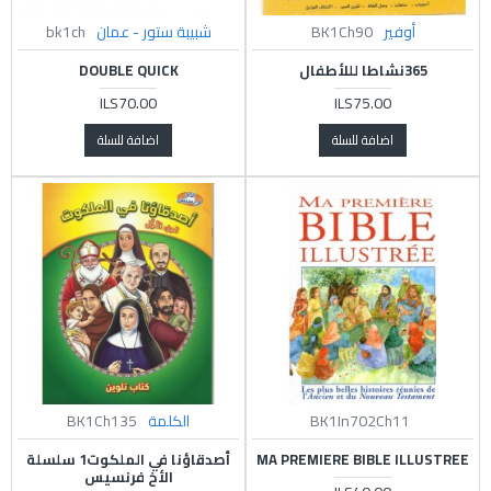
أوفير
BK1Ch90
شبيبة ستور - عمان
bk1ch
365نشاطا لللأطفال
DOUBLE QUICK
ILS70.00
ILS75.00
اضافة للسلة
اضافة للسلة
BK1In702Ch11
الكلمة
BK1Ch135
MA PREMIERE BIBLE ILLUSTREE
أصدقاؤنا في الملكوت1 سلسلة
الأخ فرنسيس