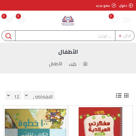
دخول
عضو جديد
0
0
0
الكل
الأطفال
كتب
الأطفال