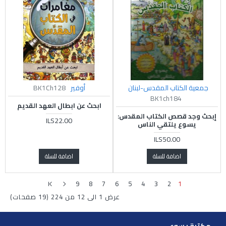
جمعية الكتاب المقدس-لبنان
أوفير
BK1Ch128
BK1ch184
ابحث عن ابطال العهد القديم
إبحث وجد قصص الكتاب المقدس:
ILS22.00
يسوع يلتقي الناس
ILS50.00
اضافة للسلة
اضافة للسلة
9
8
7
6
5
4
3
2
1
عرض 1 الى 12 من 224 (19 صفحات)