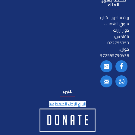
مكتبة يسوع
الملك
بيت ساحور - شارع
سوق الشعب -
دوار أرارات
تلفاكس:
022755353
جوال:
972595790438
للتبرع
للتبرع الرجاء الضغط هنا