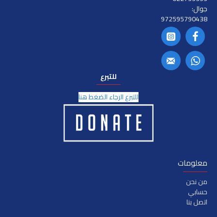
جوال:
972595790438
للتبرع
للتبرع الرجاء الضغط هنا
معلومات
من نحن
حسابي
اتصل بنا