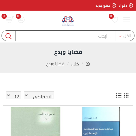
دخول
عضو جديد
0
0
0
الكل
قضايا وبدع
كتب
قضايا وبدع