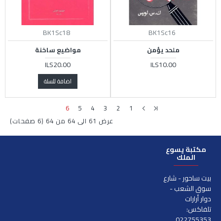
BK1Sc18
BK1Sc16
ملحد يؤمن
مواضيع ساخنة
ILS20.00
ILS10.00
اضافة للسلة
6
5
4
3
2
1
عرض 61 الى 64 من 64 (6 صفحات)
مكتبة يسوع
الملك
بيت ساحور - شارع
سوق الشعب -
دوار أرارات
تلفاكس:
022755353