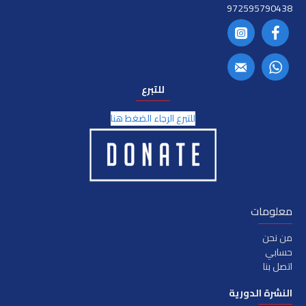
972595790438
للتبرع
للتبرع الرجاء الضغط هنا
معلومات
من نحن
حسابي
اتصل بنا
النشرة الدورية