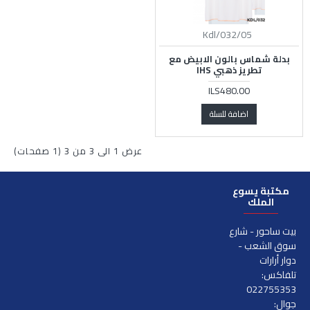
Kdl/032/05
بدلة شماس بالون الابيض مع
تطريز ذهبي IHS
ILS480.00
اضافة للسلة
عرض 1 الى 3 من 3 (1 صفحات)
مكتبة يسوع
الملك
بيت ساحور - شارع
سوق الشعب -
دوار أرارات
تلفاكس:
022755353
جوال: