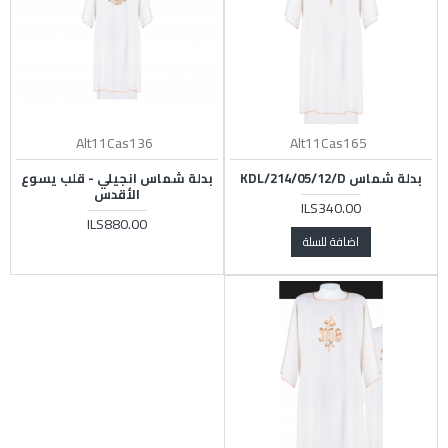
Alt11Cas136
Alt11Cas165
بدلة شماس KDL/214/05/12/D
بدلة شماس انجيلي - قلب يسوع
الأقدس
ILS340.00
ILS880.00
اضافة للسلة