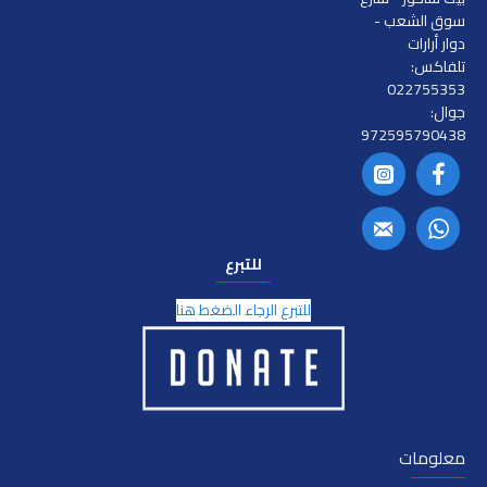
سوق الشعب -
دوار أرارات
تلفاكس:
022755353
جوال:
972595790438
للتبرع
للتبرع الرجاء الضغط هنا
معلومات