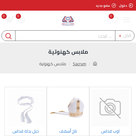
دخول
عضو جديد
0
0
0
الكل
ملابس كهنوتية
Sacrum
ملابس كهنوتية
اوب قداس
تاج أسقف
حبل بدلة قداس