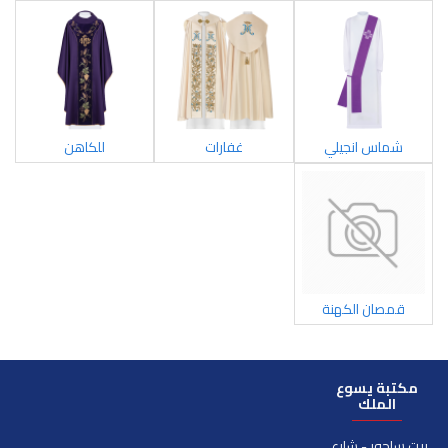
شماس انجيلي
غفارات
للكاهن
قمصان الكهنة
مكتبة يسوع
الملك
بيت ساحور - شارع